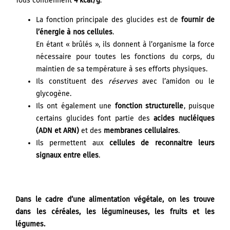
Tous contiennent
4 kcal/g
.
CONTACT
CONSULTATIONS
La fonction principale des glucides est de
fournir de
l’énergie à nos cellules
.
En étant « brûlés », ils donnent à l’organisme la force
*
nécessaire pour toutes les fonctions du corps, du
18
20
25
maintien de sa température à ses efforts physiques.
Ils constituent des
réserves
avec l’amidon ou le
mentions légales
glycogène.
Ils ont également une
fonction structurelle
, puisque
certains glucides font partie des
acides nucléiques
(ADN et ARN)
et des
membranes cellulaires
.
Ils permettent aux
cellules de reconnaitre leurs
signaux entre elles
.
Dans le cadre d’une alimentation végétale, on les trouve
dans les
céréales,
les
légumineuses
, les
fruits
et les
légumes.