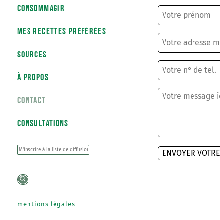
consommagir
Mes recettes préférées
sources
À PROPOS
CONTACT
CONSULTATIONS
Combien font 3 x 7 ?
*
ENVOYER VOTRE
Nous traitons les données
18
21
25
*
plus sur <a href="/mentio
vos droits</a>.
18
20
25
mentions légales