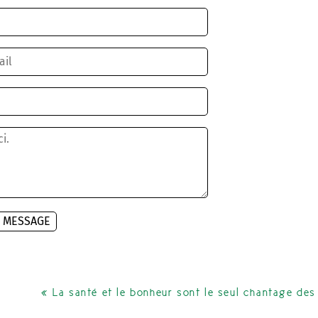
 MESSAGE
 recueillies pour pouvoir vous répondre.<br />Pour en savoir
ns">la gestion de vos données personnelles et pour exercer
« La santé et le bonheur sont le seul chantage des