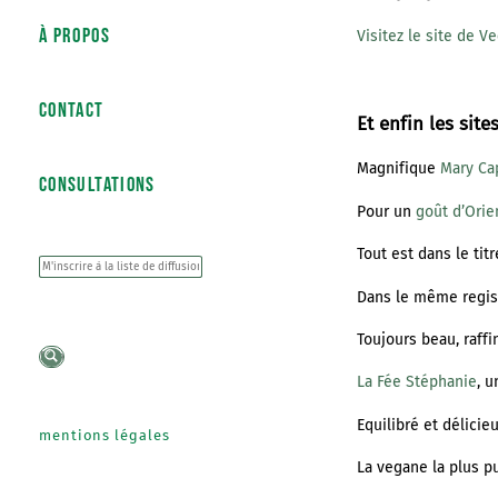
À PROPOS
Visitez le site de V
CONTACT
Et enfin les site
Magnifique
Mary Ca
CONSULTATIONS
Pour un
goût d’Orie
Tout est dans le tit
*
Dans le même regist
18
20
25
Toujours beau, raffi
La Fée Stéphanie
, 
Equilibré et délicie
mentions légales
La vegane la plus 