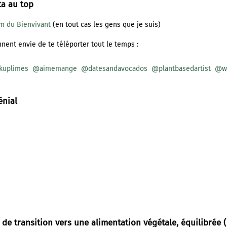
ta au top
am du Bienvivant
(en tout cas les gens que je suis)
nent envie de te téléporter tout le temps :
kuplimes
@aimemange
@datesandavocados
@plantbasedartist
@w
énial
de transition vers une alimentation végétale, équilibrée (