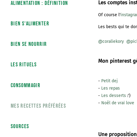
Alimentation : définition
Les comptes ins
Of course l'
instagr
bien s'alimenter
Les bests qui te don
@coraliekory
@pic
bien se nourrir
Mon pinterest g
les rituels
-
Petit dej
consommagir
-
Les repas
-
Les desserts
:')
-
Noêl de vrai love
Mes recettes préférées
sources
Une proposition 