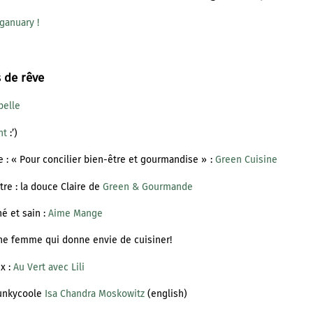
eganuary !
s de rêve
pelle
nt
:’)
re : « Pour concilier bien-être et gourmandise » :
Green Cuisine
re : la douce Claire de
Green & Gourmande
né et sain :
Aime Mange
une femme qui donne envie de cuisiner!
ux :
Au Vert avec Lili
punkycoole
Isa Chandra Moskowitz
(english)