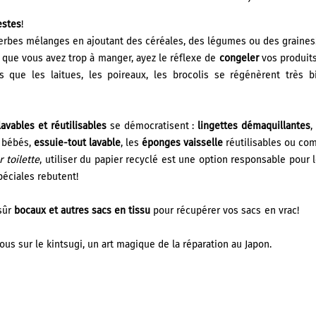
estes
!
erbes mélanges en ajoutant des céréales, des légumes ou des graines! 
 que vous avez trop à manger, ayez le réflexe de
congeler
vos produits
s que les laitues, les poireaux, les brocolis se régénèrent très 
lavables et réutilisables
se démocratisent :
lingettes démaquillantes
,
 bébés,
essuie-tout lavable
, les
éponges vaisselle
réutilisables ou com
 toilette
, utiliser du papier recyclé est une option responsable pour le
éciales rebutent!
 sûr
bocaux et autres sacs en tissu
pour récupérer vos sacs en vrac!
us sur le kintsugi, un art magique de la réparation au Japon.