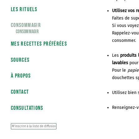
les rituels
Utilisez vos r
Faites de sup
consommagir
Si vous voyez
Consommagir
Rappelez-vou
consommer.
Mes recettes préférées
Les
produits 
sources
lavables
pour
Pour le
papier
À PROPOS
douchettes sp
CONTACT
Utilisez bien
CONSULTATIONS
Renseignez-vo
*
18
20
25