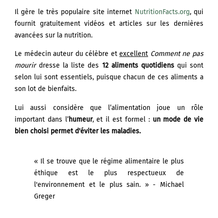
CONTACT
Il gère le très populaire site internet
NutritionFacts.org
, qui
CONSULTATIONS
fournit gratuitement vidéos et articles sur les dernières
avancées sur la nutrition.
*
Le médecin auteur du célèbre et
excellent
Comment ne pas
18
20
25
mourir
dresse la liste des
12 aliments quotidiens
qui sont
selon lui sont essentiels, puisque chacun de ces aliments a
mentions légales
son lot de bienfaits.
Lui aussi considère que l’alimentation joue un rôle
important dans l’
humeur
, et il est formel :
un mode de vie
bien choisi permet d'éviter les maladies.
« Il se trouve que le régime alimentaire le plus
éthique est le plus respectueux de
l'environnement et le plus sain. » - Michael
Greger