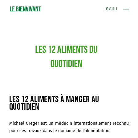
menu
Alimentation : définition
bien s'alimenter
pyramide alimentaire
le placard de base
les besoins du corps
ne pas manger
pour remplacer
les cycles de vie
bien se nourrir
les rituels
Les 12 aliments à manger au
consommagir
quotidien
Mes recettes préférées
sources
Michael Greger est un médecin internationalement reconnu
À PROPOS
pour ses travaux dans le domaine de l'alimentation.