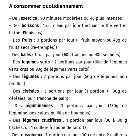
A consommer quotidiennement
- De l'
exercice
: 90 minutes modérées ou 40 plus intenses
- Des
boissons :
1,75L d'eau par jour (incluant le thé vert et
le thé d'hibiscus)
- Des
fruits
: 3 portions par jour (1 fruit moyen ou 40g de
fruits secs (re-trempés))
- Des
baies
: 1 fois par jour (60g fraiches ou 40g séchées)
- Des
légumes verts
: 2 portions par jour (60g de légumes
verts crus ou 90g de légumes verts cuits)
- Des
légumes
: 2 portions par jour (50g de légumes non
feuillus)
- Des
céréales
: 3 portions par jour (1 portion = 100g de
céréales, ou 1 tranche de pain)
- Des
légumineuses
: 3 portions par jour, (130g de
légumineuses cuites ou 60g de houmous)
- Des
légumes crucifères
: 1 portion par jour (30 à 80 g
hachés, ou 1 cuillère à soupe de raifort)
- Des
oléagineux
: 1 portion par jour (30g de noix, 2 cuillères